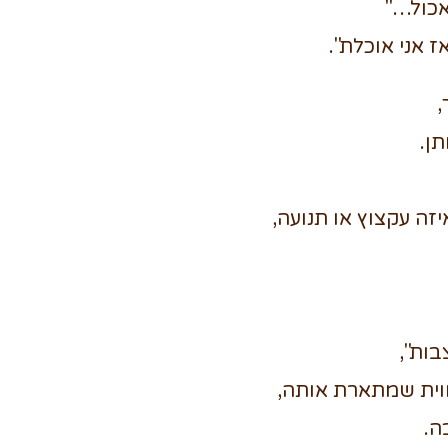
אכול…"
ז אני אוכלת".
,
ן.
זה עקצוץ או תנועה,
ות",
ווית שמתארת אותה,
ה.