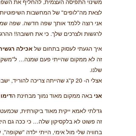
משינוי התפיסה העצמית, להחליף את השפה
לצאת מה"לופים" של המחשבות השיפוטיות ב
אני רוצה ללמד אותך שפה חדשה. שפה שמב
לרגשות ולצרכים שלך. כי את חשובה!! ההרג
איך הגעתי לעסוק בתחום של
אכילה רגשית
זה לא ממקום שהייתי פעם שמנה… ל"משקל ע
שלנו.
אצלי ה- 20 ק"ג שהייתה צריכה להוריד, ישבו במקום שלא רואים – על הלב, לא בגוף.
אני
באה ממקום מאוד נמוך מבחינת ה
דימוי
גדלתי לאמא ייקית מאוד ביקורתית, שכמעט
זה פשוט לא בלקסיקון שלה… כי ככה גם ה
בחוויה שלי מול אימי, הייתי ילדה "שקופה",