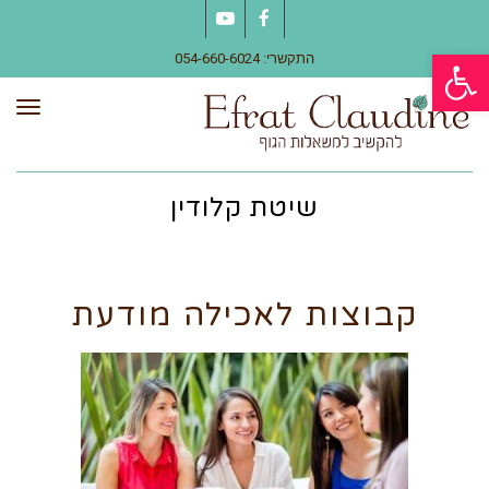
YouTube
Facebook
פתח סרגל נגישות
התקשרי: 054-660-6024
תפר
שיטת קלודין
קבוצות לאכילה מודעת