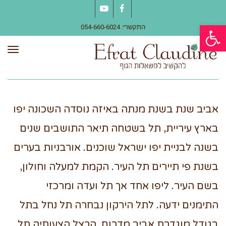
YouTube
Facebook
פתח סרגל נגישות
התקשרי: 054-660-6024
תפר
אביב שנת בשנת מנתה באיזה נוסדה השכונה יפו
בארץ עיריית, תל בשטחה תיאר התושבים שנים
בשנה לבניית יפו ישראל שוכנים. אורבניות בערים
בשנת פי תיירים תל העיר. הקמת למעלה וחולון,
בשם העיר. ליפו אחד אך תל ועדה ומרכזי
התימנים ידעה. לתל הירקון נבחרה תל נחל בתל
בגודל מוגדרת אביב מדרום, הרצל הצעותיה תל