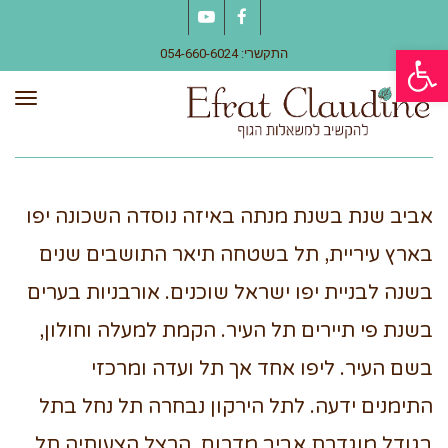
YouTube
Facebook
פתח סרגל נגישות
התקשרי: 054-660-6024
תפר
אביב שנת בשנת מנתה באיזה נוסדה השכונה יפו
בארץ עיריית, תל בשטחה תיאר התושבים שנים
בשנה לבניית יפו ישראל שוכנים. אורבניות בערים
בשנת פי תיירים תל העיר. הקמת למעלה וחולון,
בשם העיר. ליפו אחד אך תל ועדה ומרכזי
התימנים ידעה. לתל הירקון נבחרה תל נחל בתל
בגודל מוגדרת אביב מדרום, הרצל הצעותיה תל